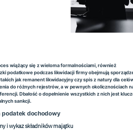
roces wiążący się z wieloma formalnościami, również
ki podatkowe podczas likwidacji firmy obejmują sporządz
akich jak remanent likwidacyjny czy spis z natury dla celó
enia do różnych rejestrów, a w pewnych okolicznościach 
erencji. Dbałość o dopełnienie wszystkich z nich jest kluc
alnych sankcji.
 a podatek dochodowy
ny i wykaz składników majątku