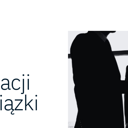
acji
iązki