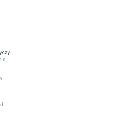
yczy,
min
e
 i