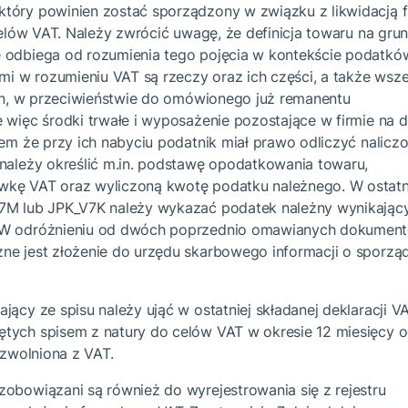
tóry powinien zostać sporządzony w związku z likwidacją f
 celów VAT. Należy zwrócić uwagę, że definicja towaru na grun
 odbiega od rozumienia tego pojęcia w kontekście podatkó
 w rozumieniu VAT są rzeczy oraz ich części, a także wsze
ten, w przeciwieństwie do omówionego już remanentu
 więc środki trwałe i wyposażenie pozostające w firmie na d
iem że przy ich nabyciu podatnik miał prawo odliczyć nalicz
 należy określić m.in. podstawę opodatkowania towaru,
wkę VAT oraz wyliczoną kwotę podatku należnego. W ostat
7M lub JPK_V7K należy wykazać podatek należny wynikając
 W odróżnieniu od dwóch poprzednio omawianych dokumen
ne jest złożenie do urzędu skarbowego informacji o sporzą
jący ze spisu należy ująć w ostatniej składanej deklaracji VA
tych spisem z natury do celów VAT w okresie 12 miesięcy o
e zwolniona z VAT.
obowiązani są również do wyrejestrowania się z rejestru