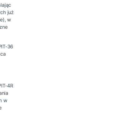
lając
ch już
e), w
czne
PIT-36
ńca
PIT-4R
ania
m w
e