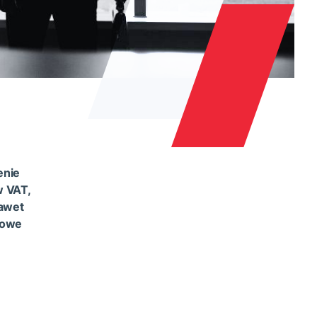
enie
w VAT,
nawet
zowe