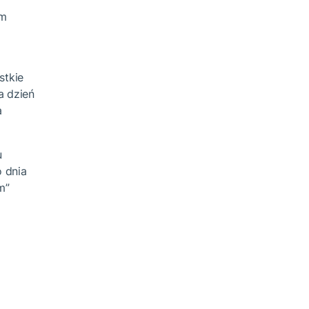
ym
stkie
a dzień
a
u
o dnia
m”