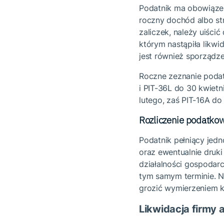
Podatnik ma obowiąze
roczny dochód albo st
zaliczek, należy uiści
którym nastąpiła likw
jest również sporządz
Roczne zeznanie podat
i PIT-36L do 30 kwietn
lutego, zaś PIT-16A do
Rozliczenie podatko
Podatnik pełniący jedn
oraz ewentualnie druki
działalności gospodar
tym samym terminie. 
grozić wymierzeniem 
Likwidacja firmy 