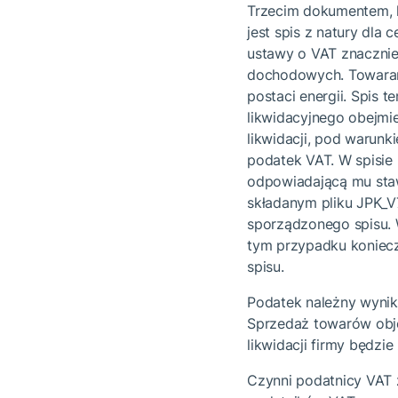
Trzecim dokumentem, k
jest spis z natury dla
ustawy o VAT znacznie
dochodowych. Towarami
postaci energii. Spis 
likwidacyjnego obejmie
likwidacji, pod warunk
podatek VAT. W spisie
odpowiadającą mu sta
składanym pliku JPK_V
sporządzonego spisu.
tym przypadku koniecz
spisu.
Podatek należny wynika
Sprzedaż towarów obję
likwidacji firmy będzi
Czynni podatnicy VAT z