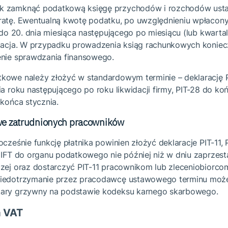
k zamknąć podatkową księgę przychodów i rozchodów usta
ratę. Ewentualną kwotę podatku, po uwzględnieniu wpłacony
ć do 20. dnia miesiąca następującego po miesiącu (lub kwartal
idacja. W przypadku prowadzenia ksiąg rachunkowych konie
enie sprawdzania finansowego.
kowe należy złożyć w standardowym terminie – deklarację 
ia roku następującego po roku likwidacji firmy, PIT-28 do ko
 końca stycznia.
we zatrudnionych pracowników
ocześnie funkcję płatnika powinien złożyć deklaracje PIT-11, 
 IFT do organu podatkowego nie później niż w dniu zaprzest
czej oraz dostarczyć PIT-11 pracownikom lub zleceniobiorco
Niedotrzymanie przez pracodawcę ustawowego terminu moż
kary grzywny na podstawie kodeksu karnego skarbowego.
a VAT