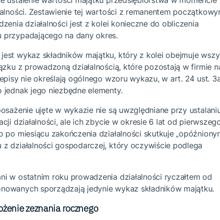
e ustalenie wartości majątku przedsiębiorstwa w momencie
łalności. Zestawienie tej wartości z remanentem początkow
zenia działalności jest z kolei konieczne do obliczenia
 przypadającego na dany okres.
est wykaz składników majątku, który z kolei obejmuje wszy
ązku z prowadzoną działalnością, które pozostają w firmie n
episy nie określają ogólnego wzoru wykazu, w art. 24 ust. 3
 jednak jego niezbędne elementy.
osażenie ujęte w wykazie nie są uwzględniane przy ustalani
ji działalności, ale ich zbycie w okresie 6 lat od pierwszeg
o po miesiącu zakończenia działalności skutkuje „opóźniony
z działalności gospodarczej, który oczywiście podlega
i w ostatnim roku prowadzenia działalności ryczałtem od
nowanych sporządzają jedynie wykaz składników majątku.
łożenie zeznania rocznego