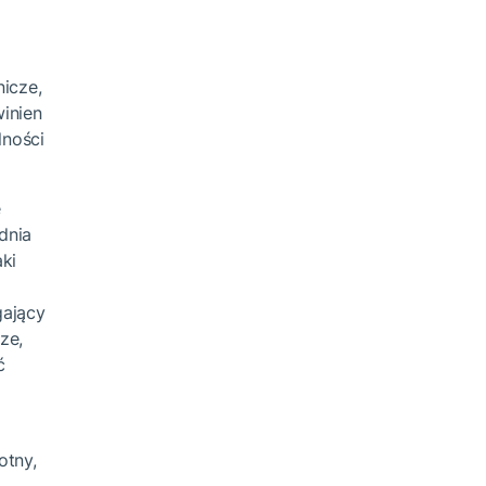
icze,
inien
lności
e
dnia
ki
gający
ze,
ć
otny,