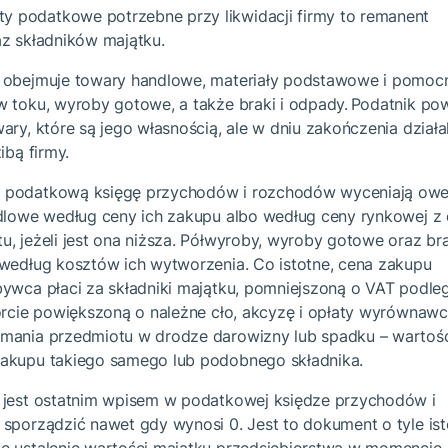
 podatkowe potrzebne przy likwidacji firmy to remanent
az składników majątku.
 obejmuje towary handlowe, materiały podstawowe i pomocn
 toku, wyroby gotowe, a także braki i odpady. Podatnik pow
ary, które są jego własnością, ale w dniu zakończenia działa
zibą firmy.
 podatkową księgę przychodów i rozchodów wyceniają ow
ndlowe według ceny ich zakupu albo według ceny rynkowej z 
, jeżeli jest ona niższa. Półwyroby, wyroby gotowe oraz bra
 według kosztów ich wytworzenia. Co istotne, cena zakupu
bywca płaci za składniki majątku, pomniejszoną o VAT podle
orcie powiększoną o należne cło, akcyzę i opłaty wyrównawc
mania przedmiotu w drodze darowizny lub spadku – wartoś
zakupu takiego samego lub podobnego składnika.
 jest ostatnim wpisem w podatkowej księdze przychodów i
sporządzić nawet gdy wynosi 0. Jest to dokument o tyle ist