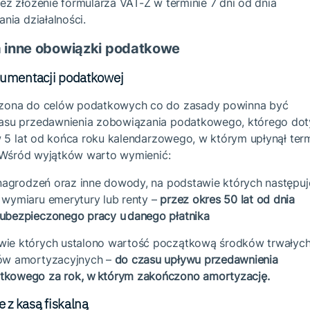
z złożenie formularza VAT-Z w terminie 7 dni od dnia
ania działalności.
 a inne obowiązki podatkowe
umentacji podatkowej
ona do celów podatkowych co do zasady powinna być
su przedawnienia zobowiązania podatkowego, którego dot
w 5 lat od końca roku kalendarzowego, w którym upłynął ter
. Wśród wyjątków warto wymienić:
wynagrodzeń oraz inne dowody, na podstawie których następuj
 wymiaru emerytury lub renty –
przez okres 50 lat od dnia
ubezpieczonego pracy u danego płatnika
ie których ustalono wartość początkową środków trwałych
sów amortyzacyjnych –
do czasu upływu przedawnienia
tkowego za rok, w którym zakończono amortyzację.
 z kasą fiskalną