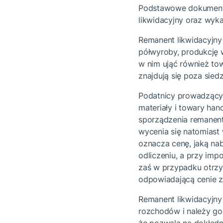
Podstawowe dokumenty
likwidacyjny oraz wyk
Remanent likwidacyjny
półwyroby, produkcję w
w nim ująć również tow
znajdują się poza sied
Podatnicy prowadzący
materiały i towary ha
sporządzenia remanentu
wycenia się natomiast
oznacza cenę, jaką na
odliczeniu, a przy imp
zaś w przypadku otrzy
odpowiadającą cenie 
Remanent likwidacyjny
rozchodów i należy go 