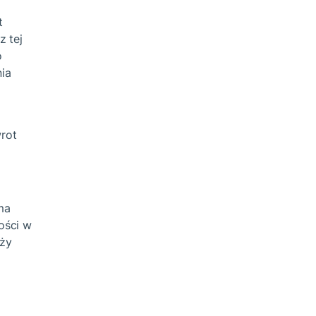
t
z tej
o
ia
wrot
ma
ości w
eży