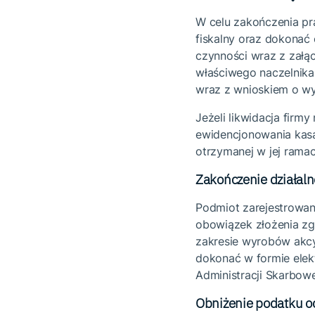
W celu zakończenia pr
fiskalny oraz dokonać 
czynności wraz z załą
właściwego naczelnika
wraz z wnioskiem o wy
Jeżeli likwidacja firm
ewidencjonowania kasą,
otrzymanej w jej rama
Zakończenie działal
Podmiot zarejestrowa
obowiązek złożenia zg
zakresie wyrobów akcy
dokonać w formie elek
Administracji Skarbow
Obniżenie podatku o