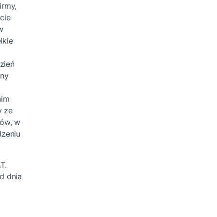
irmy,
cie
w
lkie
zień
ony
nim
y ze
tów, w
dzeniu
T.
d dnia