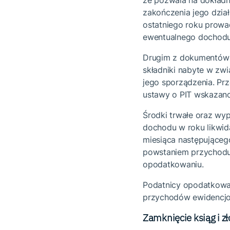
że pozwala na dokładn
zakończenia jego dzia
ostatniego roku prowad
ewentualnego dochodu
Drugim z dokumentów j
składniki nabyte w zwi
jego sporządzenia. Prz
ustawy o PIT wskazano
Środki trwałe oraz wyp
dochodu w roku likwidac
miesiąca następująceg
powstaniem przychodu 
opodatkowaniu.
Podatnicy opodatkowan
przychodów ewidencjo
Zamknięcie ksiąg i z