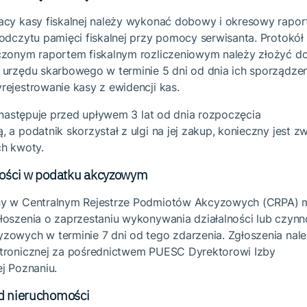
acy kasy fiskalnej należy wykonać dobowy i okresowy rapor
odczytu pamięci fiskalnej przy pomocy serwisanta. Protokół 
czonym raportem fiskalnym rozliczeniowym należy złożyć d
 urzędu skarbowego w terminie 5 dni od dnia ich sporządzen
rejestrowanie kasy z ewidencji kas.
y następuje przed upływem 3 lat od dnia rozpoczęcia
 a podatnik skorzystał z ulgi na jej zakup, konieczny jest z
ch kwoty.
ności w podatku akcyzowym
ny w Centralnym Rejestrze Podmiotów Akcyzowych (CRPA) 
łoszenia o zaprzestaniu wykonywania działalności lub czynn
zowych w terminie 7 dni od tego zdarzenia. Zgłoszenia nal
tronicznej za pośrednictwem PUESC Dyrektorowi Izby
ej Poznaniu.
d nieruchomości