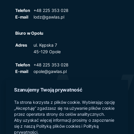
Telefon
+48 225 353 028
E-mail
lodz@gawlas.pl
Biuro w Opolu
Adres
ul. Kępska 7
45-129 Opole
Telefon
+48 225 353 028
E-mail
opole@gawlas.pl
Szanujemy Twoją prywatność
Polityka prywatności
Ta strona korzysta z plików cookie. Wybierając opcję
„Akceptuję” zgadzasz się na używanie plików cookie
Klauzule informacyjne RODO
przez operatora strony do celów analitycznych.
Polityka plików cookies
Aby uzyskać więcej informacji prosimy o zapoznanie
się z naszą Polityką plików cookies i Polityką
prywatności.