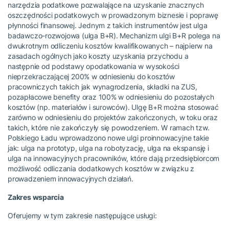
narzędzia podatkowe pozwalające na uzyskanie znacznych
oszczędności podatkowych w prowadzonym biznesie i poprawę
płynności finansowej. Jednym z takich instrumentów jest ulga
badawczo-rozwojowa (ulga B+R). Mechanizm ulgi B+R polega na
dwukrotnym odliczeniu kosztów kwalifikowanych – najpierw na
zasadach ogólnych jako koszty uzyskania przychodu a
następnie od podstawy opodatkowania w wysokości
nieprzekraczającej 200% w odniesieniu do kosztów
pracowniczych takich jak wynagrodzenia, składki na ZUS,
pozapłacowe benefity oraz 100% w odniesieniu do pozostałych
kosztów (np. materiałów i surowców). Ulgę B+R można stosować
zarówno w odniesieniu do projektów zakończonych, w toku oraz
takich, które nie zakończyły się powodzeniem. W ramach tzw.
Polskiego Ładu wprowadzono nowe ulgi proinnowacyjne takie
jak: ulga na prototyp, ulga na robotyzację, ulga na ekspansję i
ulga na innowacyjnych pracowników, które dają przedsiębiorcom
możliwość odliczania dodatkowych kosztów w związku z
prowadzeniem innowacyjnych działań.
Zakres wsparcia
Oferujemy w tym zakresie następujące usługi: