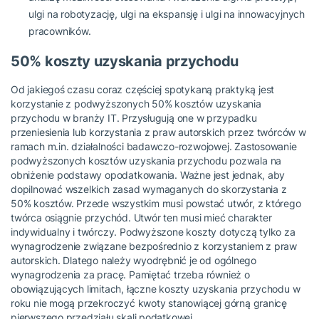
ulgi na robotyzację, ulgi na ekspansję i ulgi na innowacyjnych
pracowników.
50% koszty uzyskania przychodu
Od jakiegoś czasu coraz częściej spotykaną praktyką jest
korzystanie z podwyższonych 50% kosztów uzyskania
przychodu w branży IT. Przysługują one w przypadku
przeniesienia lub korzystania z praw autorskich przez twórców w
ramach m.in. działalności badawczo-rozwojowej. Zastosowanie
podwyższonych kosztów uzyskania przychodu pozwala na
obniżenie podstawy opodatkowania. Ważne jest jednak, aby
dopilnować wszelkich zasad wymaganych do skorzystania z
50% kosztów. Przede wszystkim musi powstać utwór, z którego
twórca osiągnie przychód. Utwór ten musi mieć charakter
indywidualny i twórczy. Podwyższone koszty dotyczą tylko za
wynagrodzenie związane bezpośrednio z korzystaniem z praw
autorskich. Dlatego należy wyodrębnić je od ogólnego
wynagrodzenia za pracę. Pamiętać trzeba również o
obowiązujących limitach, łączne koszty uzyskania przychodu w
roku nie mogą przekroczyć kwoty stanowiącej górną granicę
pierwszego przedziału skali podatkowej.