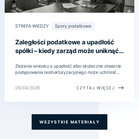
STREFA WIEDZY
Spory podatkowe
Zaległości podatkowe a upadłość
spółki – kiedy zarząd może uniknąć
odpowiedzialności?
Złożenie wniosku o upadłość albo skuteczne otwarcie
postępowania restrukturyzacyjnego może uchronić
członka zarządu przed odpowiedzialnością za
zaległości podatkowe spółki, ale tylko wtedy, gdy
06/04/2026
CZYTAJ WIĘCEJ
nastąpi we właściwym czasie. W sprawach z art. 116
Ordynacji podatkowej to jedna z podstawowych
przesłanek egzoneracyjnych. Sam fakt późniejszej
upadłości spółki ni...
WSZYSTKIE MATERIAŁY