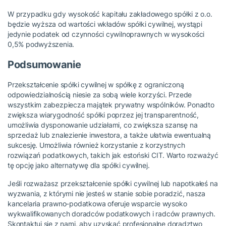
W przypadku gdy wysokość kapitału zakładowego spółki z o.o.
będzie wyższa od wartości wkładów spółki cywilnej, wystąpi
jedynie podatek od czynności cywilnoprawnych w wysokości
0,5% podwyższenia.
Podsumowanie
Przekształcenie spółki cywilnej w spółkę z ograniczoną
odpowiedzialnością niesie za sobą wiele korzyści. Przede
wszystkim zabezpiecza majątek prywatny wspólników. Ponadto
zwiększa wiarygodność spółki poprzez jej transparentność,
umożliwia dysponowanie udziałami, co zwiększa szansę na
sprzedaż lub znalezienie inwestora, a także ułatwia ewentualną
sukcesję. Umożliwia również korzystanie z korzystnych
rozwiązań podatkowych, takich jak estoński CIT. Warto rozważyć
tę opcję jako alternatywę dla spółki cywilnej.
Jeśli rozważasz przekształcenie spółki cywilnej lub napotkałeś na
wyzwania, z którymi nie jesteś w stanie sobie poradzić, nasza
kancelaria prawno-podatkowa oferuje wsparcie wysoko
wykwalifikowanych doradców podatkowych i radców prawnych.
Skontaktuj się z nami
, aby uzyskać profesjonalne doradztwo