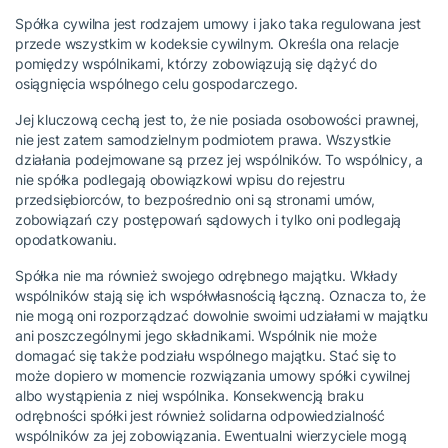
Spółka cywilna jest rodzajem umowy i jako taka regulowana jest
przede wszystkim w kodeksie cywilnym. Określa ona relacje
pomiędzy wspólnikami, którzy zobowiązują się dążyć do
osiągnięcia wspólnego celu gospodarczego.
Jej kluczową cechą jest to, że nie posiada osobowości prawnej,
nie jest zatem samodzielnym podmiotem prawa. Wszystkie
działania podejmowane są przez jej wspólników. To wspólnicy, a
nie spółka podlegają obowiązkowi wpisu do rejestru
przedsiębiorców, to bezpośrednio oni są stronami umów,
zobowiązań czy postępowań sądowych i tylko oni podlegają
opodatkowaniu.
Spółka nie ma również swojego odrębnego majątku. Wkłady
wspólników stają się ich współwłasnością łączną. Oznacza to, że
nie mogą oni rozporządzać dowolnie swoimi udziałami w majątku
ani poszczególnymi jego składnikami. Wspólnik nie może
domagać się także podziału wspólnego majątku. Stać się to
może dopiero w momencie rozwiązania umowy spółki cywilnej
albo wystąpienia z niej wspólnika. Konsekwencją braku
odrębności spółki jest również solidarna odpowiedzialność
wspólników za jej zobowiązania. Ewentualni wierzyciele mogą