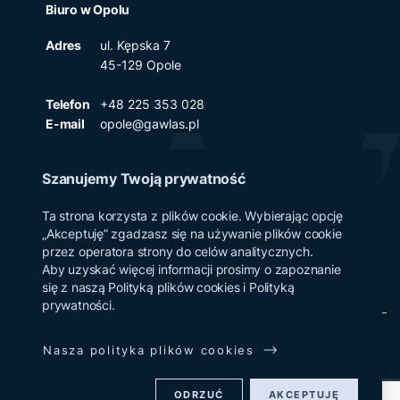
Biuro w Opolu
Adres
ul. Kępska 7
45-129 Opole
Telefon
+48 225 353 028
E-mail
opole@gawlas.pl
Szanujemy Twoją prywatność
Polityka prywatności
Ta strona korzysta z plików cookie. Wybierając opcję
„Akceptuję” zgadzasz się na używanie plików cookie
Klauzule informacyjne RODO
przez operatora strony do celów analitycznych.
Polityka plików cookies
Aby uzyskać więcej informacji prosimy o zapoznanie
się z naszą Polityką plików cookies i Polityką
prywatności.
© Copyright 2026 Gawlas & Partnerzy.
Nasza polityka plików cookies
All rights reserved.
Designed by Logotomia
ODRZUĆ
AKCEPTUJĘ