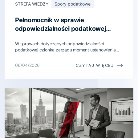
STREFA WIEDZY
Spory podatkowe
Pełnomocnik w sprawie
odpowiedzialności podatkowej
członka zarządu – kiedy warto
W sprawach dotyczących odpowiedzialności
działać od razu?
podatkowej członka zarządu moment ustanowienia
pełnomocnika ma bardzo duże znaczenie. Im
wcześniej do sprawy włączy się doradca podatkowy,
06/04/2026
CZYTAJ WIĘCEJ
adwokat lub radca prawny tym większa szansa na
właściwe uporządkowanie dokumentów, ocenę
ryzyka, zbudowanie spójnej strategii obrony i
wychwycenie błędów organu już na etapie kontroli,
postępowan...