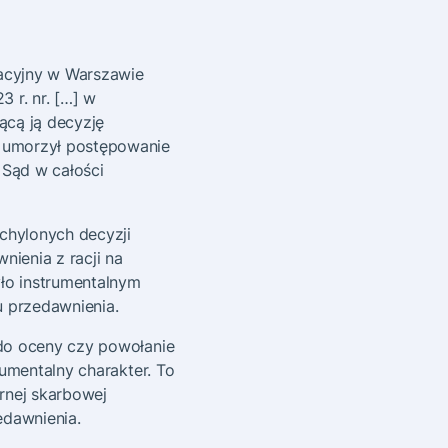
racyjny w Warszawie
 r. nr. […] w
ącą ją decyzję
d umorzył postępowanie
Sąd w całości
chylonych decyzji
ienia z racji na
ło instrumentalnym
 przedawnienia.
 do oceny czy powołanie
rumentalny charakter. To
rnej skarbowej
edawnienia.