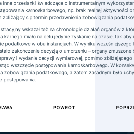
 inne przesłanki świadczące o instrumentalnym wykorzystan
ostępowania karnoskarbowego, np. brak realnej aktywności 
zbliżający się termin przedawnienia zobowiązania podatk
tracyjny wskazał też na chronologie działań organów z któr
 karnego miało na celu jedynie zyskanie na czasie, tak aby
e podatkowe w obu instancjach. W wyniku wcześniejszego 
stało zakończenie decyzją o umorzeniu – organy zmuszone 
prawy i wydania decyzji wymiarowej, pomimo zbliżającego s
 stąd wszczęcie postępowania karnoskarbowego. W konsekwe
ia zobowiązania podatkowego, a zatem zasadnym było uchyl
ie postępowania.
RAWA
POWRÓT
POPRZ