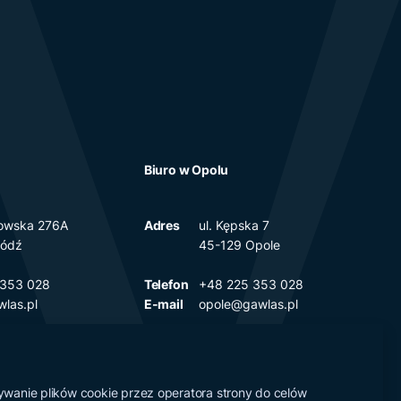
Biuro w Opolu
rkowska 276A
Adres
ul. Kępska 7
Łódź
45-129 Opole
 353 028
Telefon
+48 225 353 028
las.pl
E-mail
opole@gawlas.pl
żywanie plików cookie przez operatora strony do celów