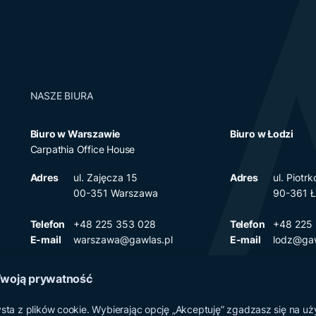
NASZE BIURA
Biuro w Warszawie
Biuro w Łodzi
Carpathia Office House
Adres
ul. Zajęcza 15
Adres
ul. Piot
00-351 Warszawa
90-361 
Telefon
+48 225 353 028
Telefon
+48 225
E-mail
warszawa@gawlas.pl
E-mail
lodz@gaw
woją prywatność
ysta z plików cookie. Wybierając opcję „Akceptuję” zgadzasz się na u