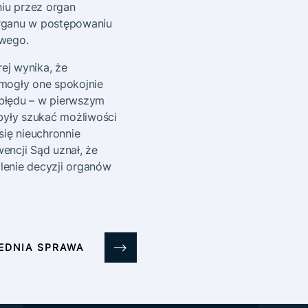
iu przez organ
organu w postępowaniu
owego.
ej wynika, że
 mogły one spokojnie
błędu – w pierwszym
były szukać możliwości
ię nieuchronnie
ncji Sąd uznał, że
enie decyzji organów
EDNIA SPRAWA