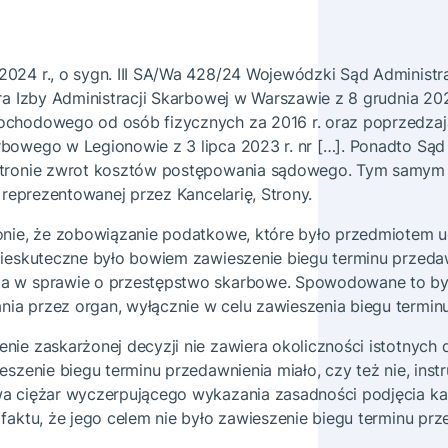
024 r., o sygn. III SA/Wa 428/24 Wojewódzki Sąd Administ
ra Izby Administracji Skarbowej w Warszawie z 8 grudnia 2023
ochodowego od osób fizycznych za 2016 r. oraz poprzedzaj
bowego w Legionowie z 3 lipca 2023 r. nr […]. Ponadto Są
Stronie zwrot kosztów postępowania sądowego. Tym samym 
, reprezentowanej przez Kancelarię, Strony.
onie, że zobowiązanie podatkowe, które było przedmiotem u
Nieskuteczne było bowiem zawieszenie biegu terminu przedawn
a w sprawie o przestępstwo skarbowe. Spowodowane to by
a przez organ, wyłącznie w celu zawieszenia biegu terminu
nie zaskarżonej decyzji nie zawiera okoliczności istotnych
eszenie biegu terminu przedawnienia miało, czy też nie, inst
a ciężar wyczerpującego wykazania zasadności podjęcia ka
faktu, że jego celem nie było zawieszenie biegu terminu prz