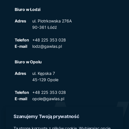
Biuro w Łodzi
Adres
ul. Piotrkowska 276A
90-361 Łódź
Telefon
+48 225 353 028
E-mail
lodz@gawlas.pl
Biuro w Opolu
Adres
ul. Kępska 7
45-129 Opole
Telefon
+48 225 353 028
E-mail
opole@gawlas.pl
Szanujemy Twoją prywatność
Polityka prywatności
Ta strona korzysta z plików cookie. Wybierając opcję